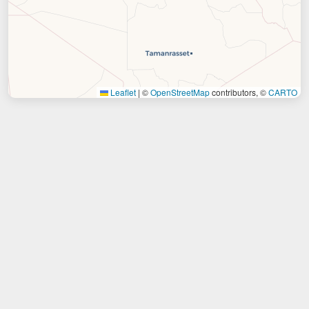
Leaflet
|
©
OpenStreetMap
contributors, ©
CARTO
10x-tech
Bureau d’étude d’ingénierie et sous traitant
Bureau d’études en électronique et systèmes