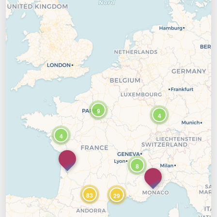
9
4
4
8
83
29