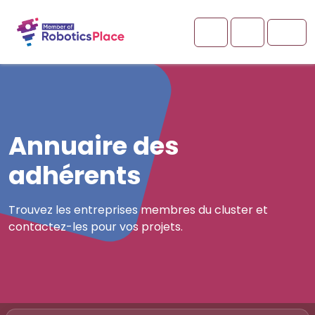
Aller au contenu
Aller au pied de page
Cart
Account
Men
Annuaire des
adhérents
Trouvez les entreprises membres du cluster et
contactez-les pour vos projets.